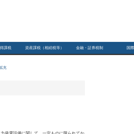
得課税
資産課税（相続税等）
金融・証券税制
国
拡充
風力発電設備
に関して、一定ものに限られてか