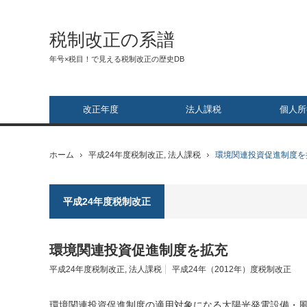
税制改正の系譜
年号×税目！で見える税制改正の歴史DB
改正年度
法人課税
個人所
ホーム
平成24年度税制改正
,
法人課税
環境関連投資促進制度を
平成24年度税制改正
環境関連投資促進制度を拡充
平成24年度税制改正
,
法人課税
平成24年（2012年）度税制改正
環境関連投資促進制度の適用対象になる
太陽光発電設備
・