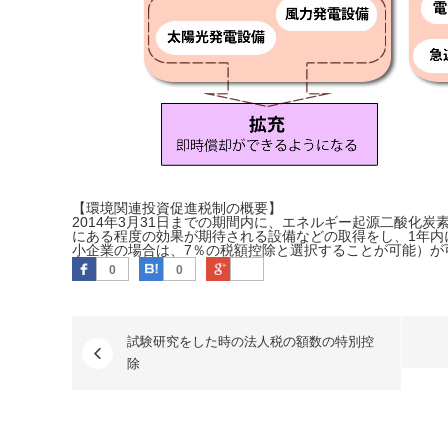
【環境関連投資促進税制の概要】
2014年3月31日までの期間内に、エネルギー起源二酸化
にある程度の効果が期待される設備などの取得をし、1年内
小企業の場合は、7％の税額控除と選択することが可能）が
Facebook
はてなブックマーク
Google Plus
0
0
試験研究をした時の法人税の額数の特別控
除