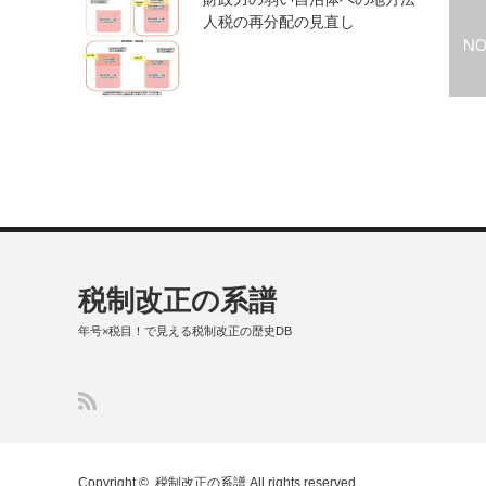
人税の再分配の見直し
税制改正の系譜
年号×税目！で見える税制改正の歴史DB
Copyright ©
税制改正の系譜
All rights reserved.