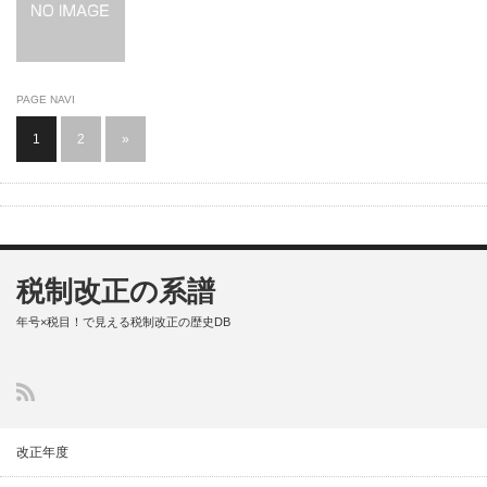
PAGE NAVI
1
2
»
税制改正の系譜
年号×税目！で見える税制改正の歴史DB
改正年度