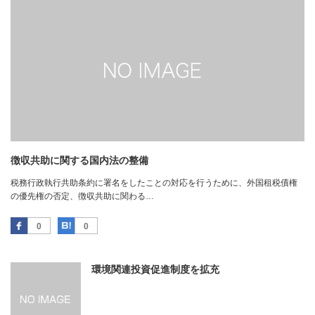
徴収共助に関する国内法の整備
税務行政執行共助条約に署名をしたことの対応を行うために、外国租税債権
の優先権の否定、徴収共助に関わる…
Facebook
はてなブックマーク
0
0
環境関連投資促進制度を拡充