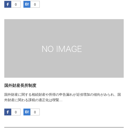
Facebook
はてなブックマーク
0
0
国外財産長所制度
国外財産に関する相続財産や所得の申告漏れが近頃増加の傾向がみられ、国
外財産に関わる課税の適正化は喫緊…
Facebook
はてなブックマーク
0
0