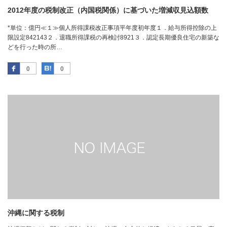
2012年度の税制改正（内国税関係）に基づいた増減収見込額数
*単位：億円≪１≫個人所得課税改正事項平年度初年度１．給与所得控除の上
限設定842143２．退職所得課税の再検討8921３．認定長期優良住宅の新築な
どを行った時の所…
Facebook
はてなブックマーク
0
0
沖縄に関する税制