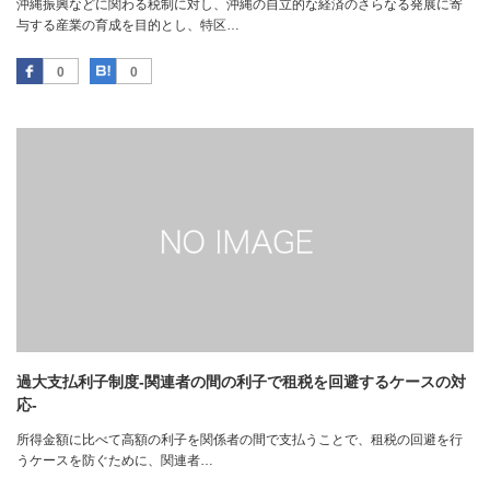
沖縄振興などに関わる税制に対し、沖縄の自立的な経済のさらなる発展に寄
与する産業の育成を目的とし、特区…
Facebook
はてなブックマーク
0
0
過大支払利子制度‐関連者の間の利子で租税を回避するケースの対
応‐
所得金額に比べて高額の利子を関係者の間で支払うことで、租税の回避を行
うケースを防ぐために、関連者…