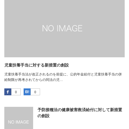
児童扶養手当に対する新措置の創設
児童扶養手当法が改正されるのを前提に、公的年金給付と児童扶養手当の併
給制限が再考されてからの同法の児…
Facebook
はてなブックマーク
0
0
予防接種法の健康被害救済給付に対して新措置
の創設