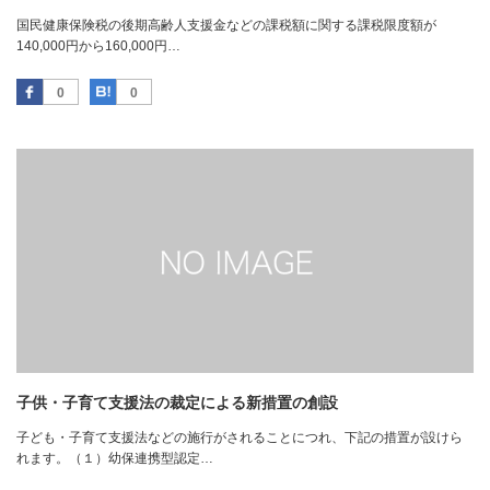
国民健康保険税の後期高齢人支援金などの課税額に関する課税限度額が
140,000円から160,000円…
Facebook
はてなブックマーク
0
0
子供・子育て支援法の裁定による新措置の創設
子ども・子育て支援法などの施行がされることにつれ、下記の措置が設けら
れます。（１）幼保連携型認定…