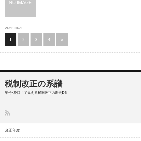
PAGE NAVI
1
2
3
4
»
税制改正の系譜
年号×税目！で見える税制改正の歴史DB
改正年度