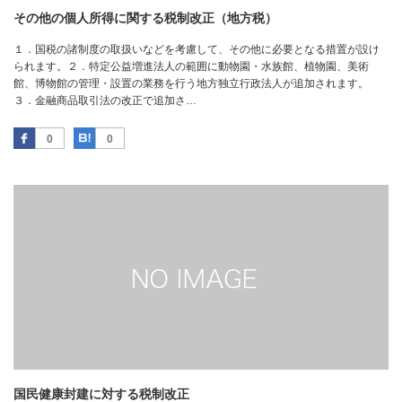
その他の個人所得に関する税制改正（地方税）
１．国税の諸制度の取扱いなどを考慮して、その他に必要となる措置が設け
られます。２．特定公益増進法人の範囲に動物園・水族館、植物園、美術
館、博物館の管理・設置の業務を行う地方独立行政法人が追加されます。
３．金融商品取引法の改正で追加さ…
Facebook
はてなブックマーク
0
0
国民健康封建に対する税制改正