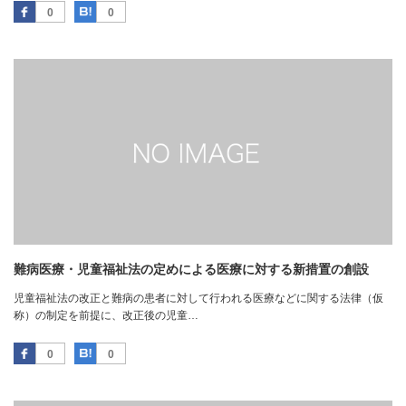
Facebook
はてなブックマーク
0
0
難病医療・児童福祉法の定めによる医療に対する新措置の創設
児童福祉法の改正と難病の患者に対して行われる医療などに関する法律（仮
称）の制定を前提に、改正後の児童…
Facebook
はてなブックマーク
0
0