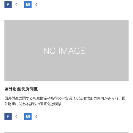
Facebook
はてなブックマーク
0
0
国外財産長所制度
国外財産に関する相続財産や所得の申告漏れが近頃増加の傾向がみられ、国
外財産に関わる課税の適正化は喫緊…
Facebook
はてなブックマーク
0
0