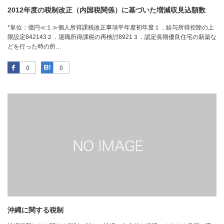
2012年度の税制改正（内国税関係）に基づいた増減収見込額数
*単位：億円≪１≫個人所得課税改正事項平年度初年度１．給与所得控除の上
限設定842143２．退職所得課税の再検討8921３．認定長期優良住宅の新築な
どを行った時の所…
Facebook
はてなブックマーク
0
0
沖縄に関する税制