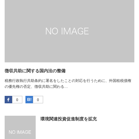
徴収共助に関する国内法の整備
税務行政執行共助条約に署名をしたことの対応を行うために、外国租税債権
の優先権の否定、徴収共助に関わる…
Facebook
はてなブックマーク
0
0
環境関連投資促進制度を拡充