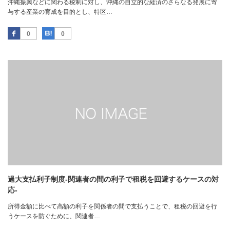
沖縄振興などに関わる税制に対し、沖縄の自立的な経済のさらなる発展に寄
与する産業の育成を目的とし、特区…
Facebook
はてなブックマーク
0
0
過大支払利子制度‐関連者の間の利子で租税を回避するケースの対
応‐
所得金額に比べて高額の利子を関係者の間で支払うことで、租税の回避を行
うケースを防ぐために、関連者…