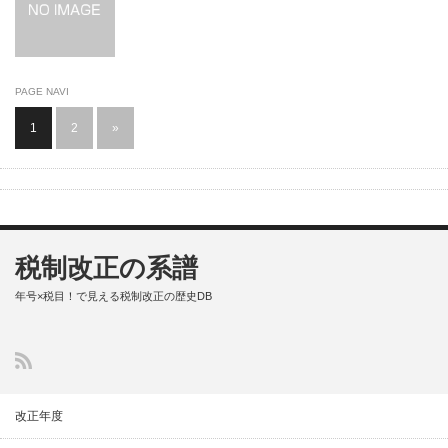
PAGE NAVI
1
2
»
税制改正の系譜
年号×税目！で見える税制改正の歴史DB
改正年度