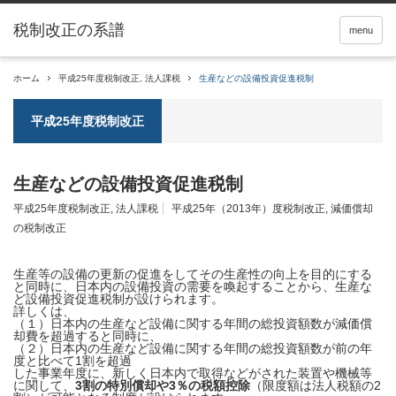
税制改正の系譜
menu
ホーム
平成25年度税制改正
,
法人課税
生産などの設備投資促進税制
平成25年度税制改正
生産などの設備投資促進税制
平成25年度税制改正
,
法人課税
平成25年（2013年）度税制改正
,
減価償却
の税制改正
生産等の設備の更新の促進をしてその生産性の向上を目的にする
と同時に、日本内の
設備投資
の需要を喚起することから、生産な
ど設備投資促進税制が設けられます。
詳しくは、
（１）日本内の生産など設備に関する年間の総投資額数が減価償
却費を超過すると同時に、
（２）日本内の生産など設備に関する年間の総投資額数が前の年
度と比べて1割を超過
した事業年度に、新しく日本内で取得などがされた装置や機械等
に関して、
3割の
特別償却
や3％の税額控除
（限度額は法人税額の2