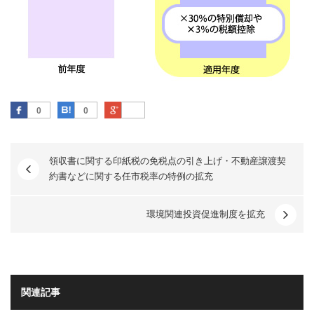
Facebook
はてなブックマーク
Google Plus
0
0
領収書に関する印紙税の免税点の引き上げ・不動産譲渡契
約書などに関する任市税率の特例の拡充
環境関連投資促進制度を拡充
関連記事