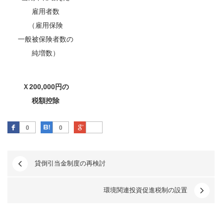
雇用者数
（雇用保険
一般被保険者数の
純増数）
Ｘ200,000円の
税額控除
Facebook
はてなブックマーク
Google Plus
0
0
貸倒引当金制度の再検討
環境関連投資促進税制の設置