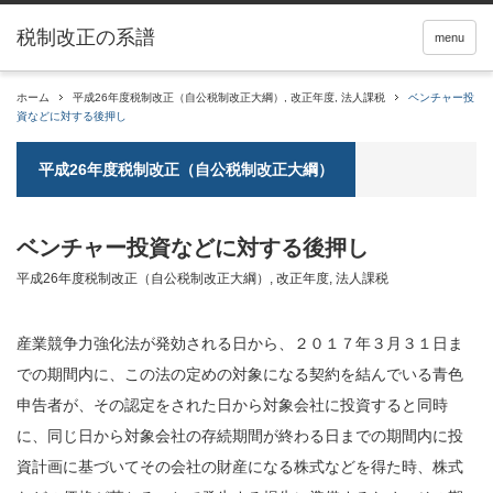
税制改正の系譜
menu
ホーム
平成26年度税制改正（自公税制改正大綱）
,
改正年度
,
法人課税
ベンチャー投
資などに対する後押し
平成26年度税制改正（自公税制改正大綱）
ベンチャー投資などに対する後押し
平成26年度税制改正（自公税制改正大綱）
,
改正年度
,
法人課税
産業競争力強化法が発効される日から、２０１７年３月３１日ま
での期間内に、この法の定めの対象になる契約を結んでいる
青色
申告者
が、その認定をされた日から対象会社に投資すると同時
に、同じ日から対象会社の存続期間が終わる日までの期間内に投
資計画に基づいてその会社の財産になる
株式
などを得た時、株式