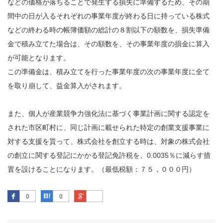
などの価格が落ちることで発生する損失に準備するため、その期
間中の日が入るそれぞれの事業年度が終わる日に持っている株式
などの終わる時の帳簿価額の総計の８割以下の額数を、損失準備
金で積み立てた場合は、その額数を、その事業年度の損金に算入
が可能となります。
この準備金は、積み立てを行った事業年度の次の事業年度に全て
を取り崩して、益金算入がされます。
また、個人が産業競争力強化法に基づく事業計画に関する認定を
された市区町村に、同じ計画に載せられた特定の創業支援事業に
対する支援を貰って、株式会社を創立する時は、対象の株式会社
の創立に関する登記にかかる登記免許税を、0.0035％に減らす措
置を設けることになります。（最低税額：７５，０００円）
Facebook
はてなブックマーク
Google Plus
0
0