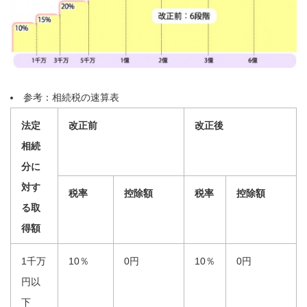
参考：相続税の速算表
法定
改正前
改正後
相続
分に
対す
税率
控除額
税率
控除額
る取
得額
1千万
10％
0円
10％
0円
円以
下