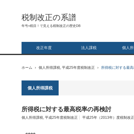
税制改正の系譜
年号×税目！で見える税制改正の歴史DB
改正年度
法人課税
個人所
ホーム
個人所得課税
,
平成25年度税制改正
所得税に対する最高
個人所得課税
所得税に対する最高税率の再検討
個人所得課税
,
平成25年度税制改正
平成25年（2013年）度税制改