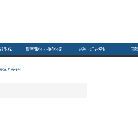
得課税
資産課税（相続税等）
金融・証券税制
国
税率の再検討
正