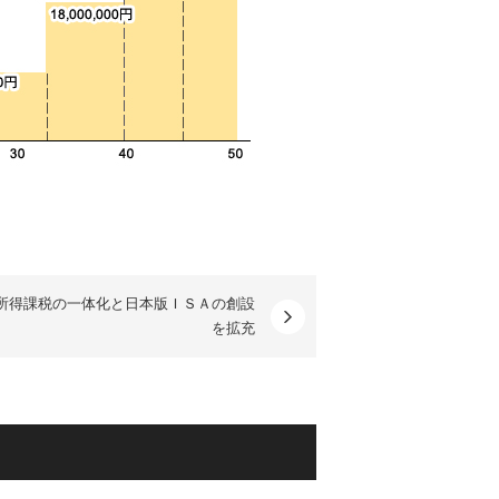
所得課税の一体化と日本版ＩＳＡの創設
を拡充