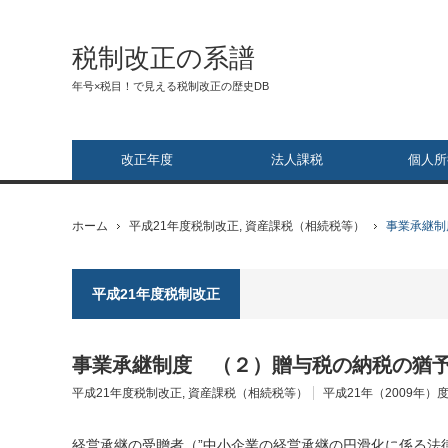
税制改正の系譜
年号×税目！で見える税制改正の歴史DB
改正年度
法人課税
個人所
ホーム
平成21年度税制改正
,
資産課税（相続税等）
事業承継制
平成21年度税制改正
事業承継制度 （２）贈与税の納税の猶
平成21年度税制改正
,
資産課税（相続税等）
平成21年（2009年）
経営承継の受贈者（”中小企業の経営承継の円滑化に係る法