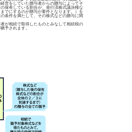
の経営をしていた贈与者からの贈与によってそ
者の保有している割合が、発行済株式議決権な
るまでにするのが贈与が要件となります。）を
定の条件を満たして、その株式などの贈与に関
継者が相続で取得したものとみなして相続税の
が猶予されます。