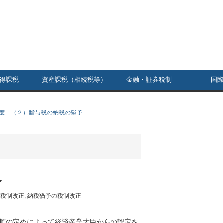
得課税
資産課税（相続税等）
金融・証券税制
国
度 （２）贈与税の納税の猶予
予
度税制改正
,
納税猶予の税制改正
律”の定めによって経済産業大臣からの認定を