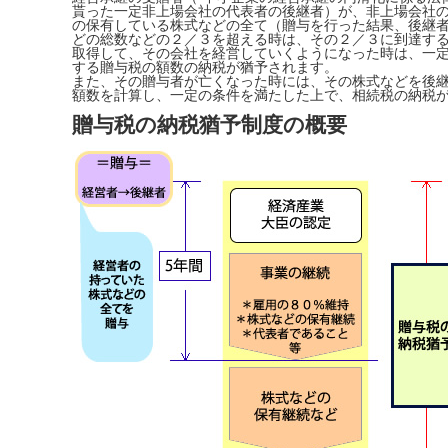
貰った一定非上場会社の代表者の後継者）が、非上場会社
の保有している株式などの全て（贈与を行った結果、後継
どの総数などの２／３を超える時は、その２／３に到達す
取得して、その会社を経営していくようになった時は、一
する贈与税の額数の納税が
猶予
されます。
また、その贈与者が亡くなった時には、その株式などを後
額数を計算し、一定の条件を満たした上で、相続税の納税
贈与税の納税猶予制度の概要