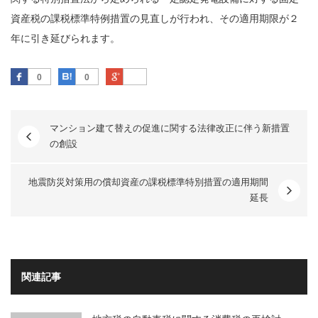
資産税の課税標準特例措置の見直しが行われ、その適用期限が２
年に引き延びられます。
Facebook
はてなブックマーク
Google Plus
0
0
マンション建て替えの促進に関する法律改正に伴う新措置
の創設
地震防災対策用の償却資産の課税標準特別措置の適用期間
延長
関連記事