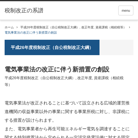
税制改正の系譜
menu
ホーム
平成26年度税制改正（自公税制改正大綱）
,
改正年度
,
資産課税（相続税等）
電気事業法の改正に伴う新措置の創設
平成26年度税制改正（自公税制改正大綱）
電気事業法の改正に伴う新措置の創設
平成26年度税制改正（自公税制改正大綱）
,
改正年度
,
資産課税（相続税
等）
電気事業法が改正されることに基づいて設立される広域的運営推
進機関の収益事業以外の事業に関する事業所税に対し、非課税に
する措置が設けられます。
また、電気事業者から
再生可能エネルギー
電気を調達することに
関する特別措置法から定められる一定認定発電設備に対する固定