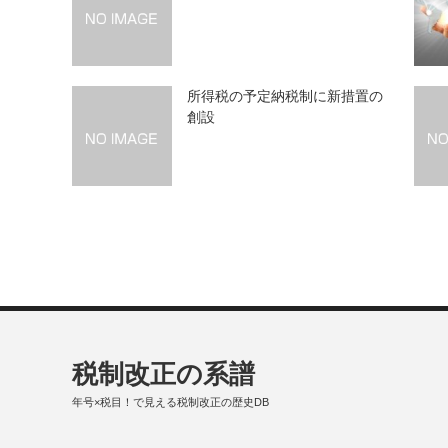
所得税の予定納税制に新措置の
創設
税制改正の系譜
年号×税目！で見える税制改正の歴史DB