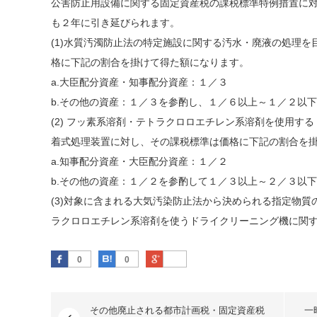
公害防止用設備に関する
固定資産
税の課税標準特例措置に
も２年に引き延びられます。
(1)水質汚濁防止法の特定施設に関する汚水・廃液の処理
格に下記の割合を掛けて得た額になります。
a.大臣配分資産・知事配分資産：１／３
b.その他の資産：１／３を参酌し、１／６以上～１／２以
(2) フッ素系溶剤・テトラクロロエチレン系溶剤を使用す
着式処理装置に対し、その課税標準は価格に下記の割合を
a.知事配分資産・大臣配分資産：１／２
b.その他の資産：１／２を参酌して１／３以上～２／３以
(3)対象に含まれる大気汚染防止法から決められる
指定物質
ラクロロエチレン系溶剤を使うドライクリーニング機に関
Facebook
はてなブックマーク
Google Plus
0
0
その他廃止される都市計画税・固定資産税
一