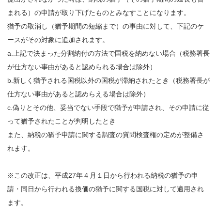
まれる）の申請が取り下げたものとみなすことになります。
猶予
の取消し（猶予期間の短縮まで）の事由に対して、下記のケ
ースがその対象に追加されます。
a.上記で決まった分割納付の方法で国税を納めない場合（税務署長
が仕方ない事由があると認められる場合は除外）
b.新しく猶予される国税以外の国税が滞納されたとき（税務署長が
仕方ない事由があると認めらえる場合は除外）
c.偽りとその他、妥当でない手段で猶予が申請され、その申請に従
って猶予されたことが判明したとき
また、納税の猶予申請に関する調査の質問検査権の定めが整備さ
れます。
※この改正は、平成27年４月１日から行われる納税の猶予の申
請・同日から行われる
換価
の猶予に関する国税に対して適用され
ます。