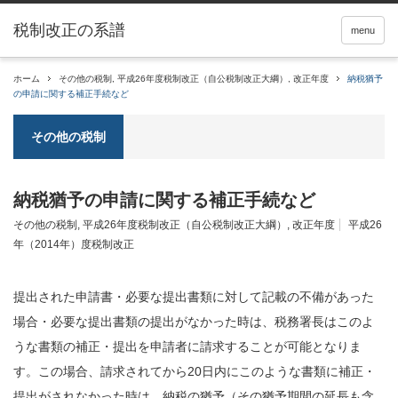
税制改正の系譜
menu
ホーム
その他の税制
,
平成26年度税制改正（自公税制改正大綱）
,
改正年度
納税猶予
の申請に関する補正手続など
その他の税制
納税猶予の申請に関する補正手続など
その他の税制
,
平成26年度税制改正（自公税制改正大綱）
,
改正年度
平成26
年（2014年）度税制改正
提出された申請書・必要な提出書類に対して記載の不備があった
場合・必要な提出書類の提出がなかった時は、税務署長はこのよ
うな書類の補正・提出を申請者に請求することが可能となりま
す。この場合、請求されてから20日内にこのような書類に補正・
提出がされなかった時は、納税の猶予（その猶予期間の延長も含