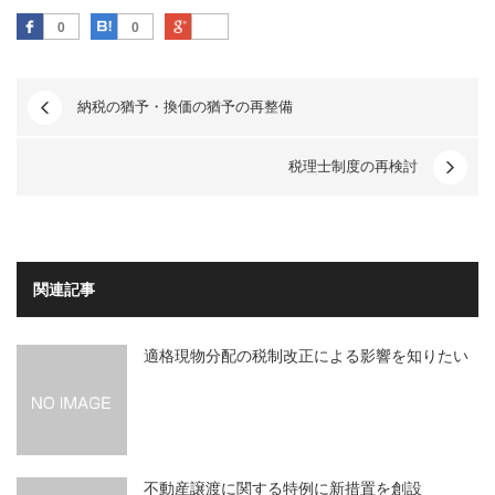
Facebook
はてなブックマーク
Google Plus
0
0
納税の猶予・換価の猶予の再整備
税理士制度の再検討
関連記事
適格現物分配の税制改正による影響を知りたい
不動産譲渡に関する特例に新措置を創設