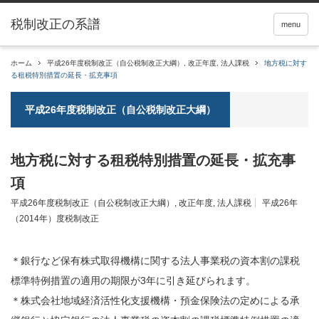
税制改正の系譜
menu
ホーム
平成26年度税制改正（自公税制改正大綱）
,
改正年度
,
法人課税
地方税に対す
る租税特別措置の延長・拡充事項
平成26年度税制改正（自公税制改正大綱）
地方税に対する租税特別措置の延長・拡充事
項
平成26年度税制改正（自公税制改正大綱）
,
改正年度
,
法人課税
平成26年
（2014年）度税制改正
＊銀行など保有株式取得機構に関する法人事業税の資本割の課税
標準特例措置の適用の期限が3年に引き延びられます。
＊株式会社地域経済活性化支援機構・預金保険法の定めによる承