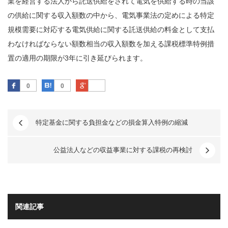
業を経営する法人から託送供給をされて電気を供給する時の当該
の供給に関する収入額数の中から、電気事業法の定めによる特定
規模需要に対応する電気供給に関する託送供給の料金として支払
わなければならない額数相当の収入額数を加える課税標準特例措
置の適用の期限が3年に引き延びられます。
Facebook
はてなブックマーク
Google Plus
0
0
特定基金に関する負担金などの損金算入特例の縮減
公益法人などの収益事業に対する課税の再検討
関連記事