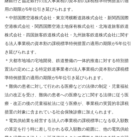
継銀行と協定銀行の法人事業税の資本割の課税標準特例措置の適
用の期限が5年位引き延びられます。
＊中部国際空港株式会社・東京湾横断道路株式会社・新関西国際
空港株式会社・関西国際空港土地保有株式会社・北海道旅客鉄道
株式会社・四国旅客鉄道株式会社・九州旅客鉄道株式会社に関す
る法人事業税の資本割の
課税標準
特例措置の適用の期限が5年位引
き延びられます。
＊大都市地域の
宅地開発
、鉄道整備の一体的推進に対する特別措
置法の定めによる特定鉄道事業者の法人事業税の資本割の課税標
準特例措置の適用の期限が5年位引き延びられます。
＊難病の患者に対して行われる医療などの法律の制定・児童福祉
法の改正を受け、難病の患者への医療などに関する法律に従う医
療・改正の後の児童福祉法に従う医療が、事業税の実質的非課税
措置の対象に含まれている社会保険診療に加えられます。
＊電気供給業を経営する法人の事業税の課税標準になる収入額数
の算定を行う時に差し引かれる収入額数の範囲に、他の電気供給