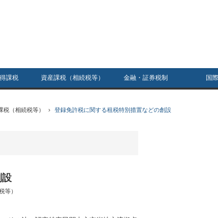
得課税
資産課税（相続税等）
金融・証券税制
国
課税（相続税等）
登録免許税に関する租税特別措置などの創設
創設
税等）