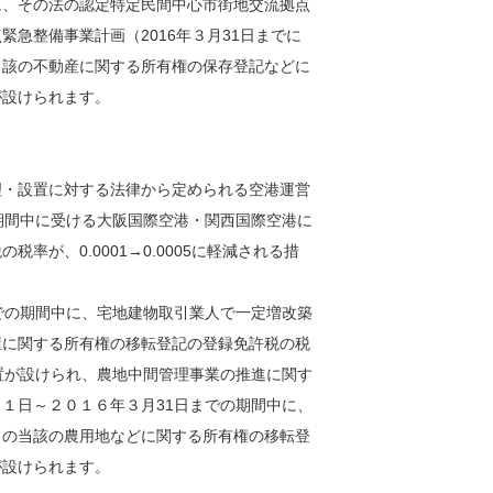
に、その法の認定特定民間中心市街地交流拠点
急整備事業計画（2016年３月31日までに
当該の不動産に関する所有権の保存登記などに
が設けられます。
理・設置に対する法律から定められる空港運営
期間中に受ける大阪国際空港・関西国際空港に
が、0.0001→0.0005に軽減される措
での期間中に、宅地建物取引業人で一定増改築
屋に関する所有権の
移転登記
の登録免許税の税
れる措置が設けられ、農地中間管理事業の推進に関す
１日～２０１６年３月31日までの期間中に、
きの当該の農用地などに関する所有権の移転登
が設けられます。