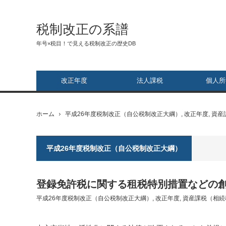
税制改正の系譜
年号×税目！で見える税制改正の歴史DB
改正年度
法人課税
個人所
ホーム
平成26年度税制改正（自公税制改正大綱）
,
改正年度
,
資産
平成26年度税制改正（自公税制改正大綱）
登録免許税に関する租税特別措置などの
平成26年度税制改正（自公税制改正大綱）
,
改正年度
,
資産課税（相続