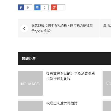
Facebook
はてなブックマーク
Google Plus
0
0
医業継続に関する相続税・贈与税の納税猶
農地
予などの創設
関連記事
復興支援を目的とする消費課税
に新措置を創設
税理士制度の再検討