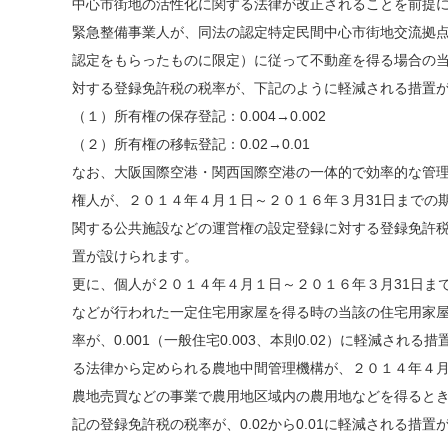
中心市街地
の活性化に関する法律が改正されることを前提
緊急整備事業人が、同法の認定特定民間中心市街地交流拠点緊
認定をもらったものに限定）に従って不動産を得る場合の
対する登録免許税の税率が、下記のように軽減される措置
（１）所有権の保存登記：0.004→0.002
（２）所有権の移転登記：0.02→0.01
なお、大阪国際空港・関西国際空港の一体的で効率的な管
権人が、２０１４年４月１日～２０１６年３月31日までの
関する公共施設などの運営権の設定登録に対する登録免許税の税率
置が設けられます。
更に、個人が２０１４年４月１日～２０１６年３月31日ま
などが行われた一定住宅用家屋を得る時の当該の住宅用家
率が、0.001（一般住宅0.003、本則0.02）に軽減さ
る法律から定められる農地中間管理機構が、２０１４年４月
農地売買などの事業で農用地区域内の農用地などを得ると
記の登録免許税の税率が、0.02から0.01に軽減される措置