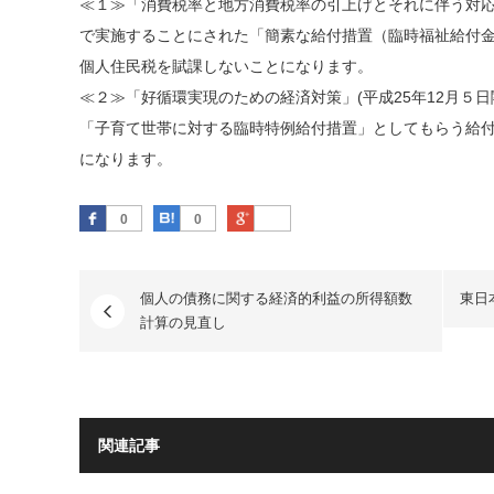
≪１≫「
消費税
率と地方消費税率の引上げとそれに伴う対応に
で実施することにされた「簡素な給付措置（臨時福祉給付
個人住民税を賦課しないことになります。
≪２≫「好循環実現のための経済対策」(平成25年12月５
「子育て世帯に対する臨時特例給付措置」としてもらう給
になります。
Facebook
はてなブックマーク
Google Plus
0
0
個人の債務に関する経済的利益の所得額数
東日
計算の見直し
関連記事