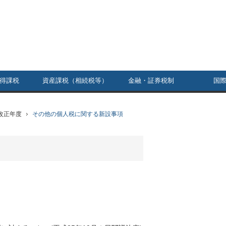
得課税
資産課税（相続税等）
金融・証券税制
国
改正年度
その他の個人税に関する新設事項