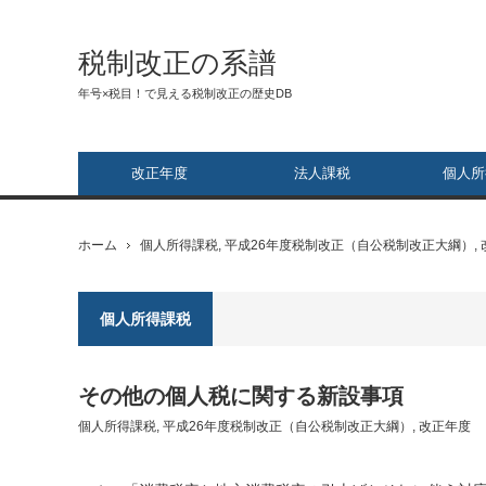
税制改正の系譜
年号×税目！で見える税制改正の歴史DB
改正年度
法人課税
個人所
ホーム
個人所得課税
,
平成26年度税制改正（自公税制改正大綱）
,
個人所得課税
その他の個人税に関する新設事項
個人所得課税
,
平成26年度税制改正（自公税制改正大綱）
,
改正年度