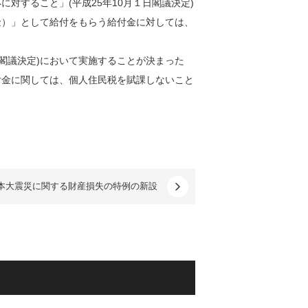
対すること」(平成25年10月１日閣議決定)
金）」として給付をもらう給付金に対しては、
日閣議決定)において実施することが決まった
付金に関しては、個人住民税を賦課しないこと
本大震災に関する財産損失の特例の新設