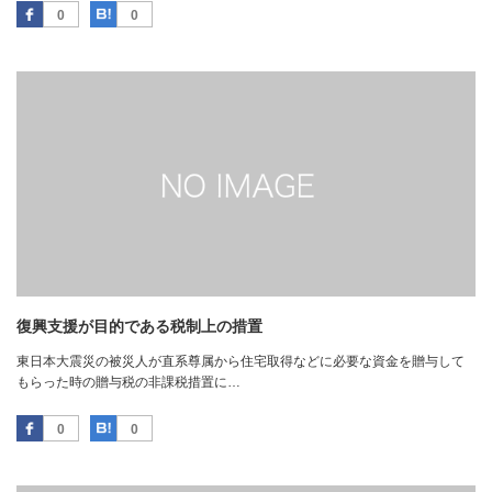
Facebook
はてなブックマーク
0
0
復興支援が目的である税制上の措置
東日本大震災の被災人が直系尊属から住宅取得などに必要な資金を贈与して
もらった時の贈与税の非課税措置に…
Facebook
はてなブックマーク
0
0