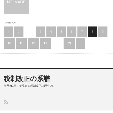
PAGE NAVI
«
1
…
3
4
5
6
7
8
9
10
11
12
13
…
23
»
税制改正の系譜
年号×税目！で見える税制改正の歴史DB