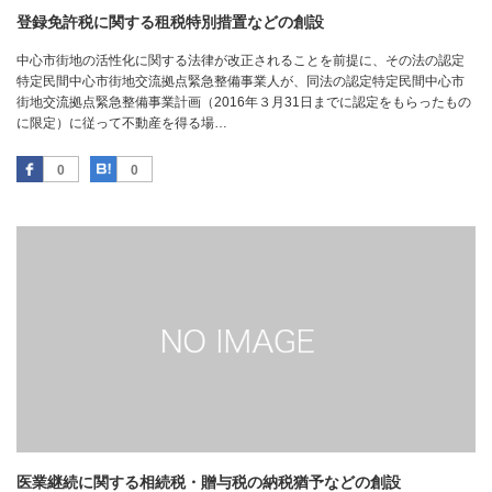
登録免許税に関する租税特別措置などの創設
中心市街地の活性化に関する法律が改正されることを前提に、その法の認定
特定民間中心市街地交流拠点緊急整備事業人が、同法の認定特定民間中心市
街地交流拠点緊急整備事業計画（2016年３月31日までに認定をもらったもの
に限定）に従って不動産を得る場…
Facebook
はてなブックマーク
0
0
医業継続に関する相続税・贈与税の納税猶予などの創設