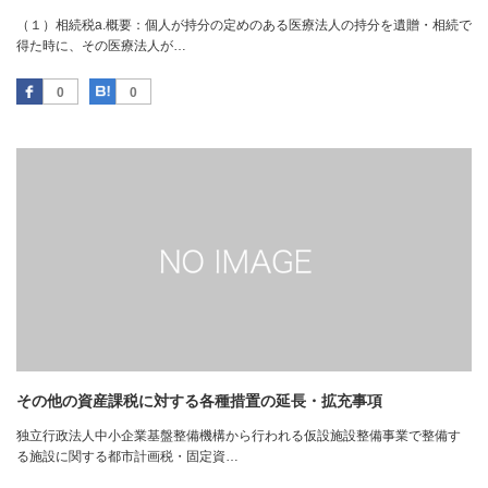
（１）相続税a.概要：個人が持分の定めのある医療法人の持分を遺贈・相続で
得た時に、その医療法人が…
Facebook
はてなブックマーク
0
0
その他の資産課税に対する各種措置の延長・拡充事項
独立行政法人中小企業基盤整備機構から行われる仮設施設整備事業で整備す
る施設に関する都市計画税・固定資…