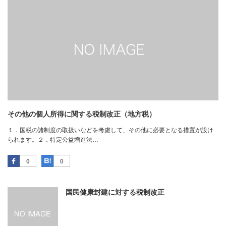
その他の個人所得に関する税制改正（地方税）
１．国税の諸制度の取扱いなどを考慮して、その他に必要となる措置が設け
られます。２．特定公益増進法…
Facebook
はてなブックマーク
0
0
国民健康封建に対する税制改正