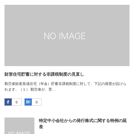
財形住宅貯蓄に対する非課税制度の見直し
勤労者財産形成住宅（年金）貯蓄非課税制度に対して、下記の措置が設けら
れます。（１） 勤労者が、育…
Facebook
はてなブックマーク
0
0
特定中小会社からの発行株式に関する特例の延
長