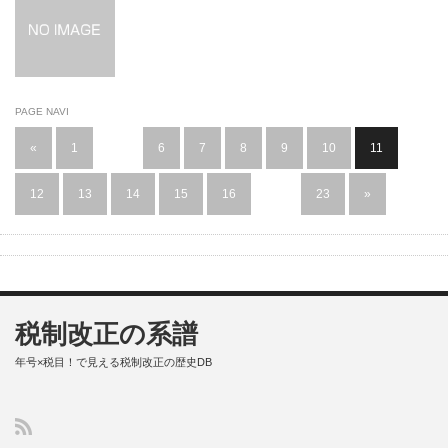
PAGE NAVI
«
1
…
6
7
8
9
10
11
12
13
14
15
16
…
23
»
税制改正の系譜
年号×税目！で見える税制改正の歴史DB