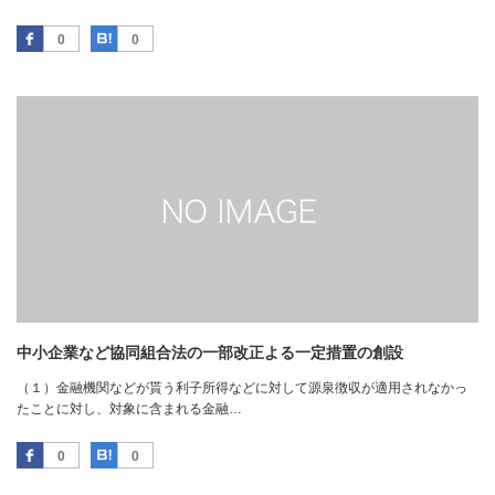
Facebook
はてなブックマーク
0
0
中小企業など協同組合法の一部改正よる一定措置の創設
（１）金融機関などが貰う利子所得などに対して源泉徴収が適用されなかっ
たことに対し、対象に含まれる金融…
Facebook
はてなブックマーク
0
0