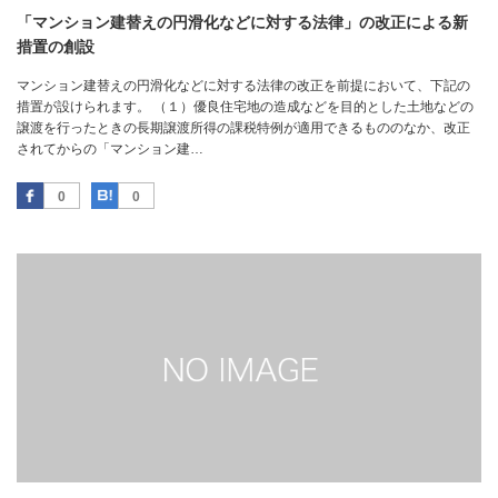
「マンション建替えの円滑化などに対する法律」の改正による新
措置の創設
マンション建替えの円滑化などに対する法律の改正を前提において、下記の
措置が設けられます。 （１）優良住宅地の造成などを目的とした土地などの
譲渡を行ったときの長期譲渡所得の課税特例が適用できるもののなか、改正
されてからの「マンション建…
Facebook
はてなブックマーク
0
0