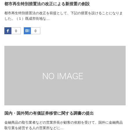
都市再生特別措置法の改正による新措置の創設
都市再生特別措置法の改正を前提として、下記の措置を設けることになりま
した。（１）既成市街地な…
Facebook
はてなブックマーク
0
0
国内・国外間の有価証券移管に関する調書の提出
金融商品の取引業者などの営業所長が顧客の依頼を受けて、国外に金融商品
取引業を経営する人の営業所などに…