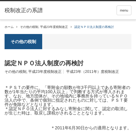
税制改正の系譜
menu
ホーム
その他の税制
,
平成23年度税制改正
認定ＮＰＯ法人制度の再検討
その他の税制
認定ＮＰＯ法人制度の再検討
その他の税制
,
平成23年度税制改正
平成23年（2011年）度税制改正
＊ＰＳＴの要件に、「寄附金の額数が年3千円以上である寄附者の
数が1年当たりの平均100人以上」で判断する方式が導入されま
す。なお、地方団体が、その地域内に事務所を持っているＮＰＯ
法人の中で、条例で個別に指定されたものに対しては、ＰＳＴ要
件が免除などとなります。
＊
認定ＮＰＯ法人に対するみなし寄附金
に関して、認定の取消し
が生じた時は、取戻し課税がされることとなります。
＊2011年6月30日からの適用となります。