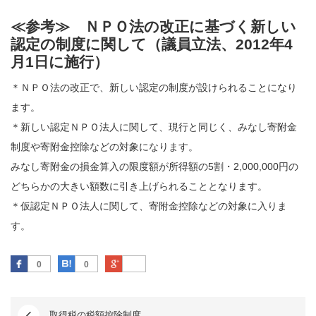
≪参考≫ ＮＰＯ法の改正に基づく新しい
認定の制度に関して（議員立法、2012年4
月1日に施行）
＊ＮＰＯ法の改正で、新しい認定の制度が設けられることになり
ます。
＊新しい認定ＮＰＯ法人に関して、現行と同じく、みなし寄附金
制度や寄附金控除などの対象になります。
みなし寄附金の損金算入の限度額が所得額の5割・2,000,000円の
どちらかの大きい額数に引き上げられることとなります。
＊仮認定ＮＰＯ法人に関して、寄附金控除などの対象に入りま
す。
Facebook
はてなブックマーク
Google Plus
0
0
取得税の税額控除制度