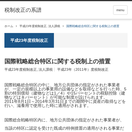
税制改正の系譜
menu
ホーム
平成23年度税制改正
,
法人課税
国際戦略総合特区に関する税制上の措置
平成23年度税制改正
国際戦略総合特区に関する税制上の措置
平成23年度税制改正
,
法人課税
平成23年（2011年）度税制改正
国際戦略総合特区の中に、地方公共団体の指定がされた事業者
が、一定の規模以上の事業用の設備などを取得などを行った時、5
割の
特別償却
（建物などは1／4）や15パーセントの税額控除（建
物などは８パーセント）が可能な制度が設けられます。
2011年8月1日～2014年3月31日までの期間中に資産の取得などを
行い、滋養用で使用した時に適用がされます。
国際総合戦略特区内に、地方公共団体の指定がされた事業者が、
当該の特区に認定を受けた既成の特例措置の適用がされる事業だ