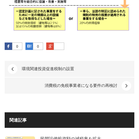
Facebook
はてなブックマーク
Google Plus
0
0
環境関連投資促進税制の設置
消費税の免税事業者になる要件の再検討
関連記事
民間設備投資額の減税率を拡大