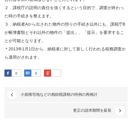
２．課税庁の説明の責任を強くするという目的で、調査が終わっ
た時の手続きを整えます。
３．納税者Aから出された物件の預りの手続き以外にも、課税庁B
が帳簿書類とそれ以外の物件の「
提出
」、「提示」を要求するこ
とが可能となります。
＊2013年1月1日から、納税者に対して新しく行われる税務調査か
ら適用がされます。
Facebook
はてなブックマーク
Google Plus
0
0
小規模宅地などの相続税課税の特例の再検討
更正の請求期間を延長