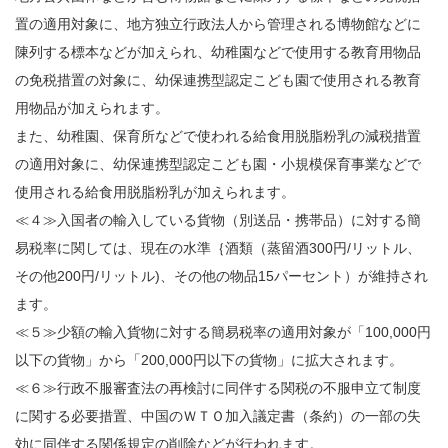
置の適用対象に、地方独立行政法人から管理される博物館などに
陳列する標本などが加えられ、幼稚園などで使用する教育用物品
の免税措置の対象に、幼保連携型認定こども園で使用される教育
用物品が加えられます。
また、幼稚園、保育所などで使われる給食用脱脂粉乳の減税措置
の適用対象に、幼保連携型認定こども園・小規模保育事業などで
使用される給食用脱脂粉乳が加えられます。
≪４≫入国者の輸入している貨物（別送品・携帯品）に対する
簡
易税率
に関しては、現在の水準｛酒類（蒸留酒300円/リットル、
その他200円/リットル)、その他の物品15パーセント）が維持され
ます。
≪５≫少額の輸入貨物に対する簡易税率の適用対象が「100,000円
以下の貨物」から「200,000円以下の貨物」に拡大されます。
≪６≫行政不服審査法の再検討に同伴する関税の
不服申立て
制度
に関する必要措置、中国のＷＴＯ加入議定書（条約）の一部の失
効に同伴する関係規定の削除などが行われます。