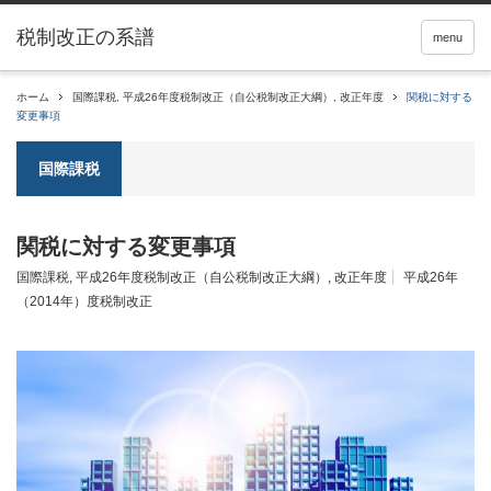
税制改正の系譜
menu
ホーム
国際課税
,
平成26年度税制改正（自公税制改正大綱）
,
改正年度
関税に対する
変更事項
国際課税
関税に対する変更事項
国際課税
,
平成26年度税制改正（自公税制改正大綱）
,
改正年度
平成26年
（2014年）度税制改正