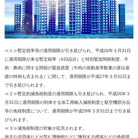
≪１≫暫定税率等の適用期限が引き延びられ、平成26年３月31日
に適用期限が来る暫定税率（433品目）と特別緊急関税制度、牛
肉・豚肉に関する関税の緊急措置（牛肉の発動基準数量の算出基
礎の特例も含まれる）に関して、適用期限が平成27年３月31日ま
で引き延びられます。
≪２≫暫定的減免税制度の適用期限も引き延びられ、平成26年３
月31日に適用期限の到来する加工再輸入減税制度と航空機部分品
等の免税制度について、適用期限が平成29年３月31日まで引き延
びられます。
≪３≫減免税制度の対象が拡充されます。
地方公共団体などが営む博物館などに陳列する標本などの免税措