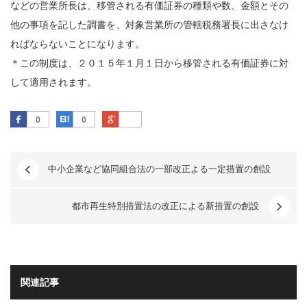
などの営業所長は、移管される
有価証券
の種類や数、金額とその
他の事項を記した調書を、対象営業所の管轄税務署長に出さなけ
ればならないことになります。
＊この制度は、２０１５年１月１日から移管される有価証券に対
して適用されます。
Facebook
はてなブックマーク
Google Plus
0
0
中小企業など協同組合法の一部改正よる一定措置の創設
都市再生特別措置法の改正による新措置の創設
関連記事