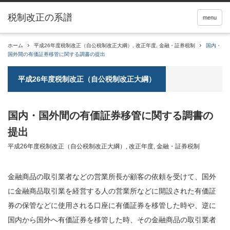
税制改正の系譜
menu
ホーム
平成26年度税制改正（自公税制改正大綱）
,
改正年度
,
金融・証券税制
国内・
国外間の有価証券移管に関する調書の提出
平成26年度税制改正（自公税制改正大綱）
国内・国外間の有価証券移管に関する調書の
提出
平成26年度税制改正（自公税制改正大綱）
,
改正年度
,
金融・証券税制
金融商品の取引業者などの営業所長が顧客の依頼を受けて、国外
に金融商品取引業を経営する人の営業所などに開設された
有価証
券
の保管などに使用される口座に有価証券を移管した時や、逆に
国内から国外へ有価証券を移管した時、その金融商品の取引業者