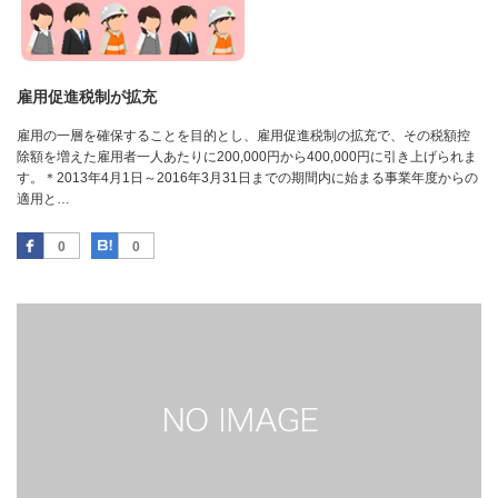
雇用促進税制が拡充
雇用の一層を確保することを目的とし、雇用促進税制の拡充で、その税額控
除額を増えた雇用者一人あたりに200,000円から400,000円に引き上げられま
す。＊2013年4月1日～2016年3月31日までの期間内に始まる事業年度からの
適用と…
Facebook
はてなブックマーク
0
0