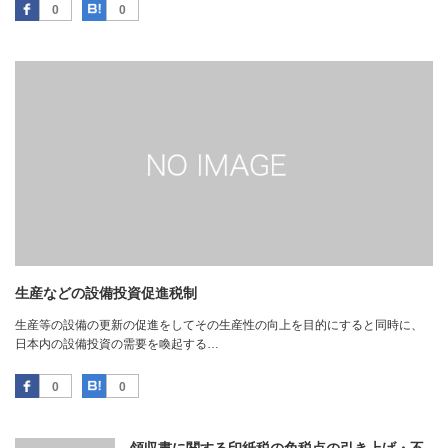
Facebook
はてなブックマーク
0
0
生産などの設備投資促進税制
生産等の設備の更新の促進をしてその生産性の向上を目的にすると同時に、
日本内の設備投資の需要を喚起する…
Facebook
はてなブックマーク
0
0