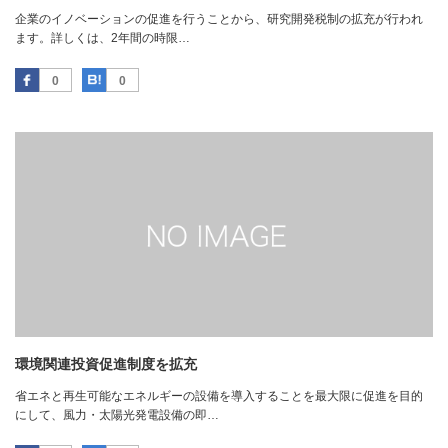
企業のイノベーションの促進を行うことから、研究開発税制の拡充が行われ
ます。詳しくは、2年間の時限…
Facebook
はてなブックマーク
0
0
環境関連投資促進制度を拡充
省エネと再生可能なエネルギーの設備を導入することを最大限に促進を目的
にして、風力・太陽光発電設備の即…